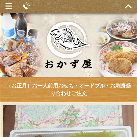
（お正月）お一人前用おせち・オードブル・お刺身盛
り合わせご注文